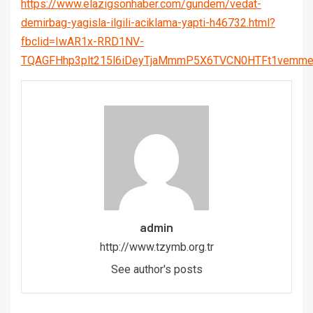
https://www.elazigsonhaber.com/gundem/vedat-
demirbag-yagisla-ilgili-aciklama-yapti-h46732.html?
fbclid=IwAR1x-RRD1NV-
TQAGFHhp3plt215l6iDeyTjaMmmP5X6TVCN0HTFt1vemme
admin
http://www.tzymb.org.tr
See author's posts