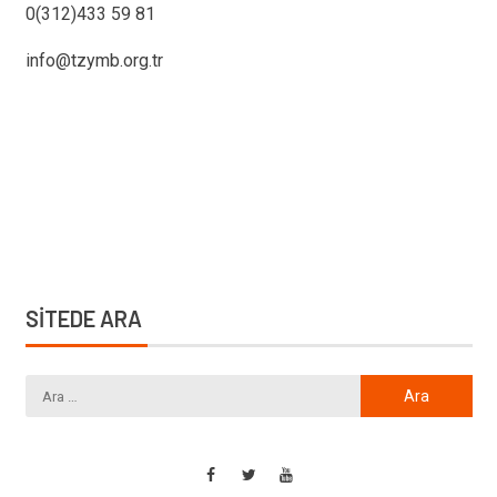
0(312)433 59 81
info@tzymb.org.tr
SİTEDE ARA