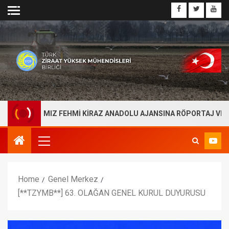
BAŞKANIMIZ FEHMİ KİRAZ ANADOLU AJANSINA RÖPORTAJ VERDİ
Home
Genel Merkez
[**TZYMB**] 63. OLAĞAN GENEL KURUL DUYURUSU