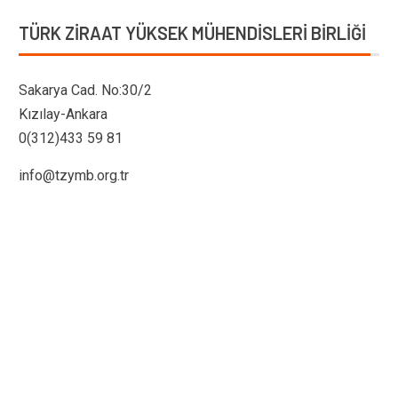
TÜRK ZIRAAT YÜKSEK MÜHENDISLERI BIRLIĞI
Sakarya Cad. No:30/2
Kızılay-Ankara
0(312)433 59 81
info@tzymb.org.tr