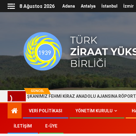
8 Ağustos 2026
Adana
Antalya
İstanbul
İzmir
GÜNCEL
EL BAŞKANIMIZ FEHMİ KİRAZ ANADOLU AJANSINA RÖPORTAJ VERDİ
VERI POLITIKASI
YÖNETİM KURULU
H
İLETİŞİM
E-ÜYE