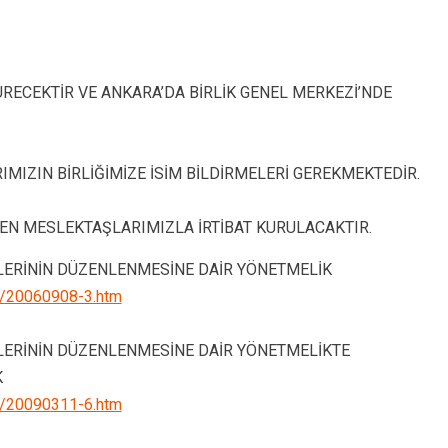
ÜRECEKTİR VE ANKARA’DA BİRLİK GENEL MERKEZİ’NDE
MIZIN BİRLİĞİMİZE İSİM BİLDİRMELERİ GEREKMEKTEDİR.
EN MESLEKTAŞLARIMIZLA İRTİBAT KURULACAKTIR.
LERİNİN DÜZENLENMESİNE DAİR YÖNETMELİK
09/20060908-3.htm
LERİNİN DÜZENLENMESİNE DAİR YÖNETMELİKTE
K
03/20090311-6.htm