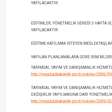
YAPILACAKTIR.
EĞİTİMLER, YÖNETMELİK GEREĞİ 3 HAFTA S
YAPILACAKTIR.
EĞİTİME KATILMAK İSTEYEN MESLEKTAŞLARI
YAPILAN PLANLAMALARA GÖRE İSİM BİLDİR
TARIMSAL YAYIM VE DANIŞMANLIK HİZMET
http://rega.basbakanlik.gov.tr/eskiler/2006/
TARIMSAL YAYIM VE DANIŞMANLIK HİZMET
DEĞİŞİKLİK YAPILMASINA DAİR YÖNETMELİ
http://rega.basbakanlik.gov.tr/eskiler/2009/