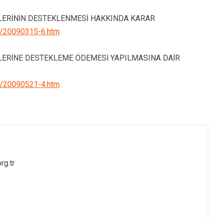
LERİNİN DESTEKLENMESİ HAKKINDA KARAR
03/20090315-6.htm
LERİNE DESTEKLEME ÖDEMESİ YAPILMASINA DAİR
05/20090521-4.htm
rg.tr