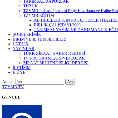
TARIMSAL RAPORLAR
TÜZÜK
TZYMB İktisadi İşletmesi Proje Hazırlama ve Kalite Si
TZYMB EĞİTİM
AB HİBELERİ İÇİN PROJE TEKLİFİ HAZIR
BİRLİK ÇALIŞTAYI 2009
TARIMSAL YAYIM VE DANIŞMANLIK EĞİT
ŞUBELERİMİZ
BİRİM VE İL TEMSİLCİLERİ
ÜYELİK
YAYINLAR
TÜRK ZİRAAT HABER DERGİSİ
TV PROGRAMLARI-VİDEOLAR
ZİRAAT MÜHENDİSLİĞİ DERGİSİ
İLETİŞİM
E-ÜYE
Arama:
TZYMB TV
GÜNCEL