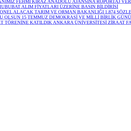
ANIMIZ FEHMİ KİRAZ ANADOLU AJANSINA RÖPORTAJ VER
HUBUBAT ALIM FİYATLARI ÜZERİNE BASIN BİLDİRİSİ
TARIM VE ORMAN BAKANLIĞI 1.874 SÖZ
15 TEMMUZ DEMOKRASİ VE MİLLİ BİRLİK GÜN
ANKARA ÜNİVERSİTESİ ZİRAAT F