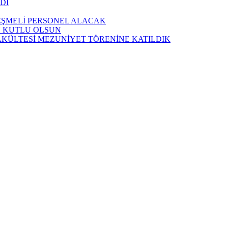
Dİ
LEŞMELİ PERSONEL ALACAK
Ü KUTLU OLSUN
AKÜLTESİ MEZUNİYET TÖRENİNE KATILDIK