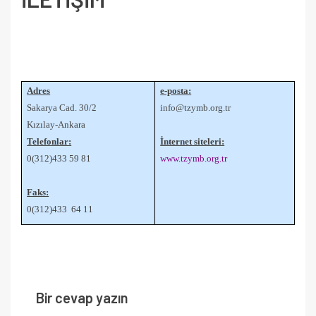
Adres
e-posta:
Sakarya Cad. 30/2
info@tzymb.org.tr
Kızılay-Ankara
Telefonlar:
İnternet siteleri:
0(312)433 59 81
www.tzymb.org.tr
Faks:
0(312)433 64 11
Bir cevap yazın