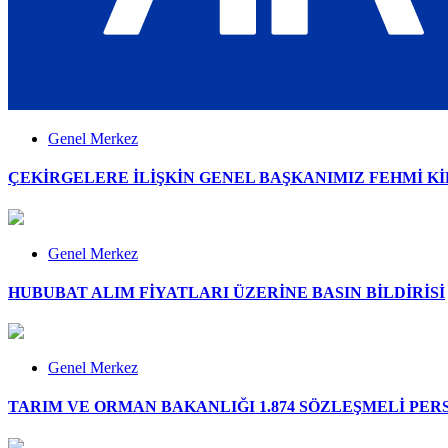
Genel Merkez
ÇEKİRGELERE İLİŞKİN GENEL BAŞKANIMIZ FEHMİ K
Genel Merkez
HUBUBAT ALIM FİYATLARI ÜZERİNE BASIN BİLDİRİSİ
Genel Merkez
TARIM VE ORMAN BAKANLIĞI 1.874 SÖZLEŞMELİ PE