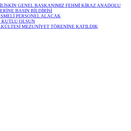
İLİŞKİN GENEL BAŞKANIMIZ FEHMİ KİRAZ ANADOLU
RİNE BASIN BİLDİRİSİ
LEŞMELİ PERSONEL ALACAK
Ü KUTLU OLSUN
AKÜLTESİ MEZUNİYET TÖRENİNE KATILDIK