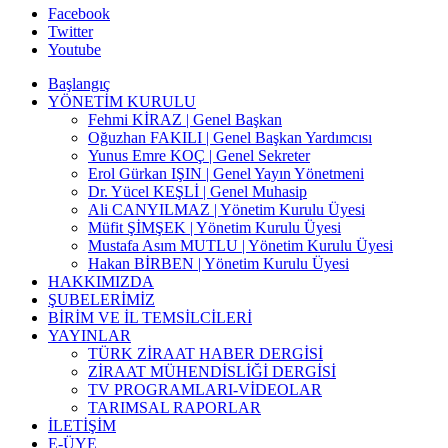
Facebook
Twitter
Youtube
Başlangıç
YÖNETİM KURULU
Fehmi KİRAZ | Genel Başkan
Oğuzhan FAKILI | Genel Başkan Yardımcısı
Yunus Emre KOÇ | Genel Sekreter
Erol Gürkan IŞIN | Genel Yayın Yönetmeni
Dr. Yücel KEŞLİ | Genel Muhasip
Ali CANYILMAZ | Yönetim Kurulu Üyesi
Müfit ŞİMŞEK | Yönetim Kurulu Üyesi
Mustafa Asım MUTLU | Yönetim Kurulu Üyesi
Hakan BİRBEN | Yönetim Kurulu Üyesi
HAKKIMIZDA
ŞUBELERİMİZ
BİRİM VE İL TEMSİLCİLERİ
YAYINLAR
TÜRK ZİRAAT HABER DERGİSİ
ZİRAAT MÜHENDİSLİĞİ DERGİSİ
TV PROGRAMLARI-VİDEOLAR
TARIMSAL RAPORLAR
İLETİŞİM
E-ÜYE