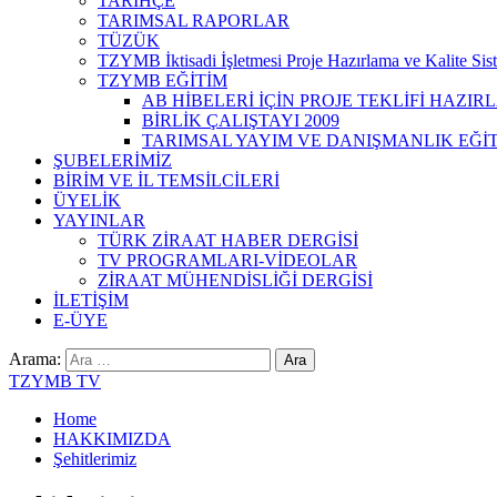
TARİHÇE
TARIMSAL RAPORLAR
TÜZÜK
TZYMB İktisadi İşletmesi Proje Hazırlama ve Kalite Si
TZYMB EĞİTİM
AB HİBELERİ İÇİN PROJE TEKLİFİ HAZIR
BİRLİK ÇALIŞTAYI 2009
TARIMSAL YAYIM VE DANIŞMANLIK EĞİT
ŞUBELERİMİZ
BİRİM VE İL TEMSİLCİLERİ
ÜYELİK
YAYINLAR
TÜRK ZİRAAT HABER DERGİSİ
TV PROGRAMLARI-VİDEOLAR
ZİRAAT MÜHENDİSLİĞİ DERGİSİ
İLETİŞİM
E-ÜYE
Arama:
TZYMB TV
Home
HAKKIMIZDA
Şehitlerimiz