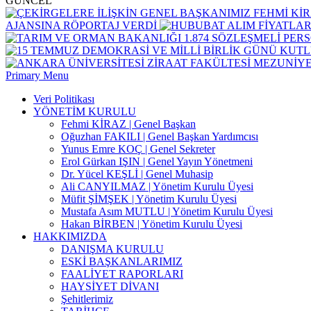
GÜNCEL
AJANSINA RÖPORTAJ VERDİ
Primary Menu
Veri Politikası
YÖNETİM KURULU
Fehmi KİRAZ | Genel Başkan
Oğuzhan FAKILI | Genel Başkan Yardımcısı
Yunus Emre KOÇ | Genel Sekreter
Erol Gürkan IŞIN | Genel Yayın Yönetmeni
Dr. Yücel KEŞLİ | Genel Muhasip
Ali CANYILMAZ | Yönetim Kurulu Üyesi
Müfit ŞİMŞEK | Yönetim Kurulu Üyesi
Mustafa Asım MUTLU | Yönetim Kurulu Üyesi
Hakan BİRBEN | Yönetim Kurulu Üyesi
HAKKIMIZDA
DANIŞMA KURULU
ESKİ BAŞKANLARIMIZ
FAALİYET RAPORLARI
HAYSİYET DİVANI
Şehitlerimiz