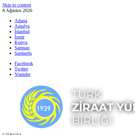
Skip to content
8 Ağustos 2026
Adana
Antalya
İstanbul
İzmir
Konya
Samsun
Şanlıurfa
Facebook
Twitter
Youtube