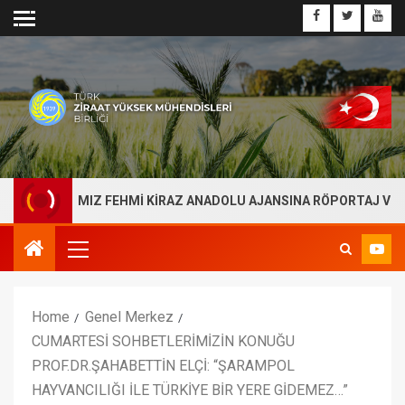
BAŞKANIMIZ FEHMİ KİRAZ ANADOLU AJANSINA RÖPORTAJ VERDİ
Home
Genel Merkez
CUMARTESİ SOHBETLERİMİZİN KONUĞU
PROF.DR.ŞAHABETTİN ELÇİ: “ŞARAMPOL
HAYVANCILIĞI İLE TÜRKİYE BİR YERE GİDEMEZ…”