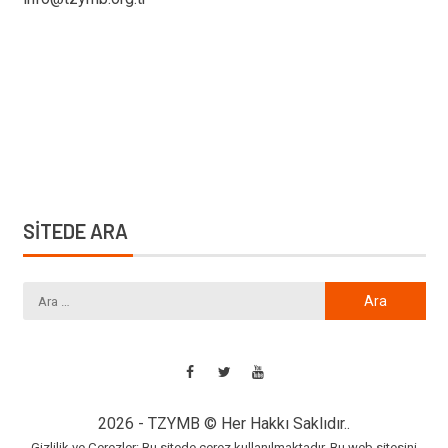
SİTEDE ARA
2026 - TZYMB © Her Hakkı Saklıdır..
Gizlilik ve Çerezler: Bu sitede çerez kullanılmaktadır. Bu web sitesini